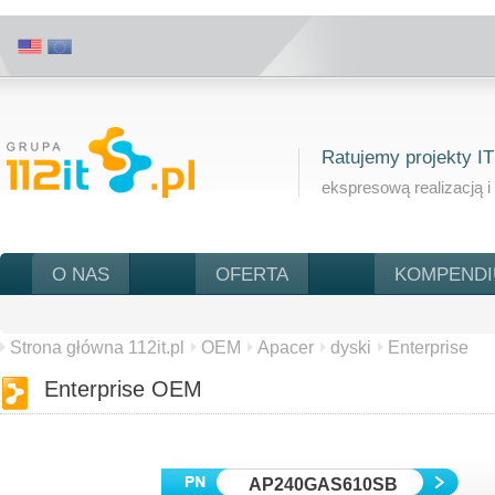
Ratujemy projekty IT
ekspresową realizacją i
O NAS
OFERTA
KOMPEND
Strona główna 112it.pl
OEM
Apacer
dyski
Enterprise
Enterprise OEM
AP240GAS610SB