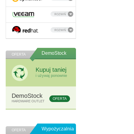
ROZWIŃ
ROZWIŃ
DemoStock
OFERTA
Kupuj taniej
i używaj ponownie
DemoStock
OFERTA
HARDWARE OUTLET
Wypożyczalnia
OFERTA