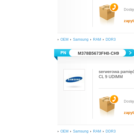
Dostę
zapyt
OEM
Samsung
RAM
DDR3
M378B5673FH0-CH9
serwerowa pamię
CL 9 UDIMM
Dostę
zapyt
OEM
Samsung
RAM
DDR3