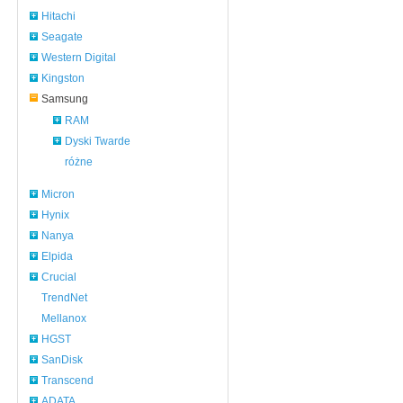
Hitachi
Seagate
Western Digital
Kingston
Samsung
RAM
Dyski Twarde
różne
Micron
Hynix
Nanya
Elpida
Crucial
TrendNet
Mellanox
HGST
SanDisk
Transcend
ADATA