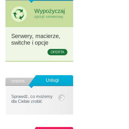
Wypożyczaj
sprzęt serwerowy
Serwery, macierze,
switche i opcje
OFERTA
Usługi
OFERTA
Sprawdź, co możemy
dla Ciebie zrobić