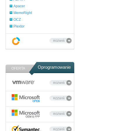
Apacer
MemoRight
OCZ
Plextor
ROZWIŃ
Oprogramowanie
OFERTA
ROZWIŃ
ROZWIŃ
ROZWIŃ
ROZWIŃ