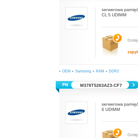
serwerowa pamię
CL 5 UDIMM
Dostę
zapyt
OEM
Samsung
RAM
DDR2
M378T5263AZ3-CF7
serwerowa pamię
6 UDIMM
Dostę