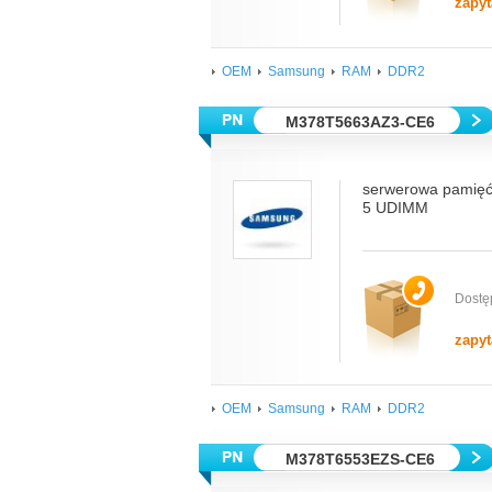
zapyt
OEM
Samsung
RAM
DDR2
M378T5663AZ3-CE6
serwerowa pamię
5 UDIMM
Dostę
zapyt
OEM
Samsung
RAM
DDR2
M378T6553EZS-CE6