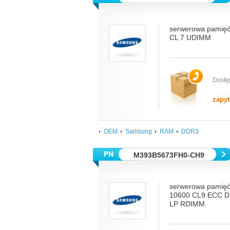
serwerowa pamię
CL 7 UDIMM
Dostę
zapyt
OEM
Samsung
RAM
DDR3
M393B5673FH0-CH9
serwerowa pamięć
10600 CL9 ECC D
LP RDIMM