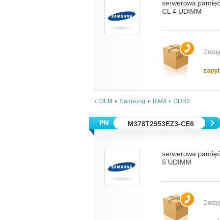
serwerowa pamię
CL 4 UDIMM
Dostę
zapyt
OEM
Samsung
RAM
DDR2
M378T2953EZ3-CE6
serwerowa pamię
5 UDIMM
Dostę