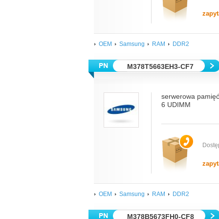
zapyt
OEM
Samsung
RAM
DDR2
M378T5663EH3-CF7
serwerowa pamię
6 UDIMM
Dostę
zapyt
OEM
Samsung
RAM
DDR2
M378B5673FH0-CF8