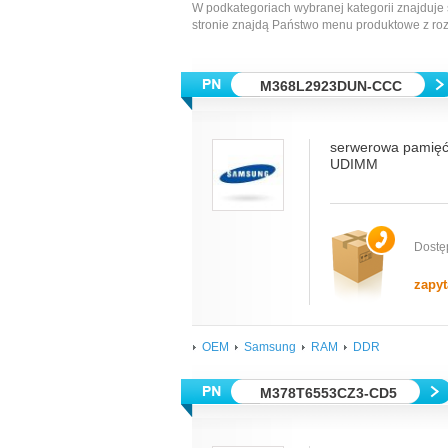
W podkategoriach wybranej kategorii znajduje 
stronie znajdą Państwo menu produktowe z ro
M368L2923DUN-CCC
serwerowa pamię
UDIMM
Dostę
zapyt
OEM
Samsung
RAM
DDR
M378T6553CZ3-CD5