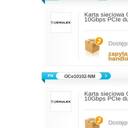
Karta sieciow
10Gbps PCIe du
Dostęp
zapyta
handl
OCe10102-NM
Karta sieciow
10Gbps PCIe du
Dostęp