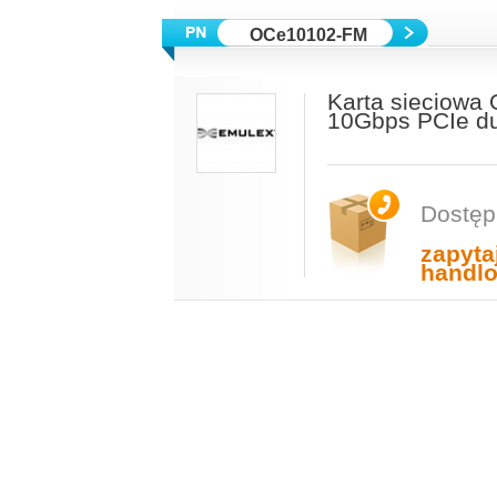
OCe10102-FM
Karta sieciow
10Gbps PCIe du
Dostęp
zapyta
handl