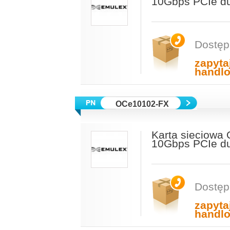
10Gbps PCIe du
Dostęp
zapyta
handl
OCe10102-FX
Karta sieciow
10Gbps PCIe du
Dostęp
zapyta
handl