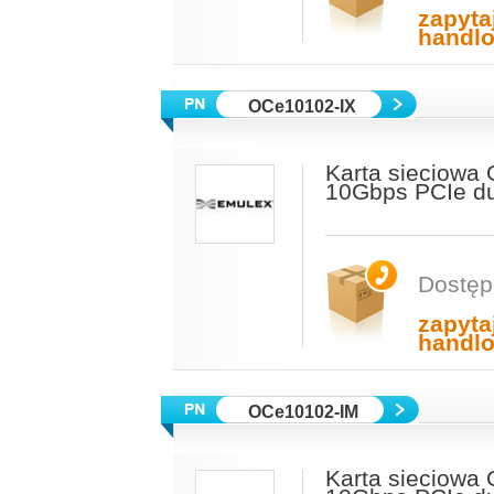
zapyta
handl
OCe10102-IX
Karta sieciow
10Gbps PCIe du
Dostęp
zapyta
handl
OCe10102-IM
Karta sieciow