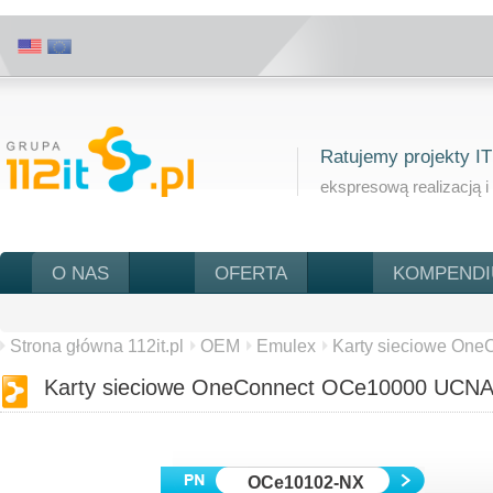
Ratujemy projekty IT
ekspresową realizacją i
O NAS
OFERTA
KOMPEND
Strona główna 112it.pl
OEM
Emulex
Karty sieciowe OneC
Karty sieciowe OneConnect OCe10000 UCN
OCe10102-NX