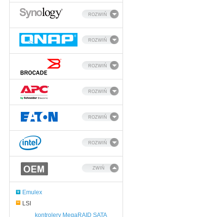
ROZWIŃ
ROZWIŃ
ROZWIŃ
ROZWIŃ
ROZWIŃ
ROZWIŃ
ZWIŃ
Emulex
LSI
kontrolery MegaRAID SATA