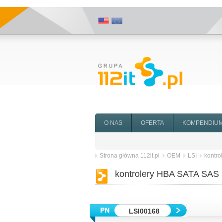
O NAS
OFERTA
KOMPENDIU
Strona główna 112it.pl
OEM
LSI
kontr
kontrolery HBA SATA SA
LSI00168