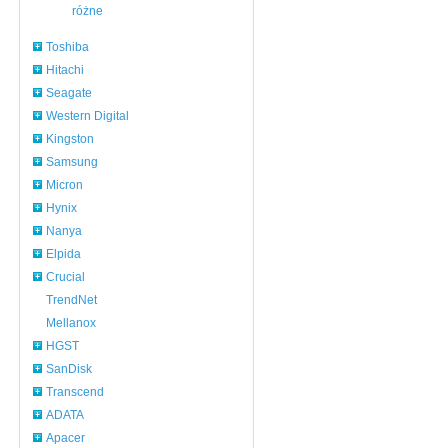
różne
Toshiba
Hitachi
Seagate
Western Digital
Kingston
Samsung
Micron
Hynix
Nanya
Elpida
Crucial
TrendNet
Mellanox
HGST
SanDisk
Transcend
ADATA
Apacer