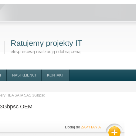
Ratujemy projekty IT
ekspresową realizacją i dobrą ceną
M
NASI KLIENCI
KONTAKT
olery HBA SATA SAS 3Gbpsc
S 3Gbpsc OEM
Dodaj do
ZAPYTANIA