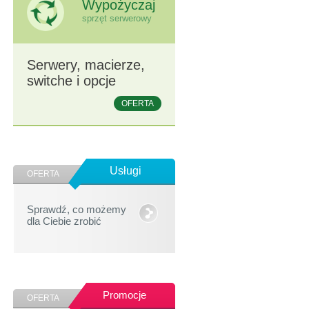
Wypożyczaj
sprzęt serwerowy
Serwery, macierze,
switche i opcje
OFERTA
Usługi
OFERTA
Sprawdź, co możemy
dla Ciebie zrobić
Promocje
OFERTA