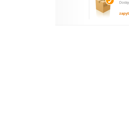
Dostę
zapyt