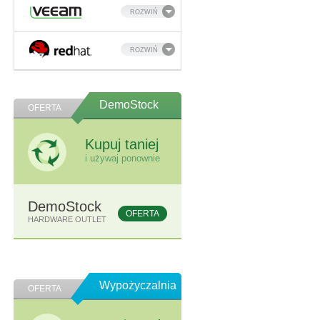
ROZWIŃ
ROZWIŃ
DemoStock
OFERTA
Kupuj taniej
i używaj ponownie
DemoStock
OFERTA
HARDWARE OUTLET
Wypożyczalnia
OFERTA