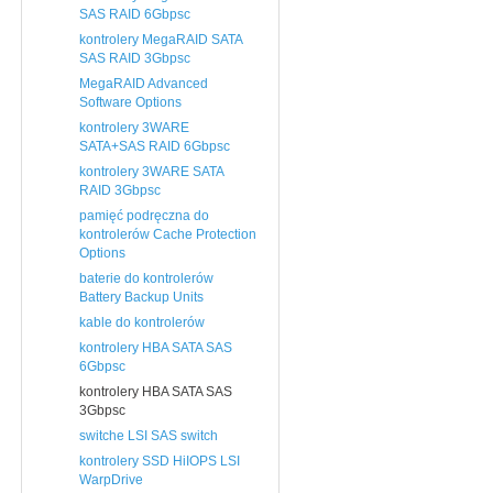
SAS RAID 6Gbpsc
kontrolery MegaRAID SATA
SAS RAID 3Gbpsc
MegaRAID Advanced
Software Options
kontrolery 3WARE
SATA+SAS RAID 6Gbpsc
kontrolery 3WARE SATA
RAID 3Gbpsc
pamięć podręczna do
kontrolerów Cache Protection
Options
baterie do kontrolerów
Battery Backup Units
kable do kontrolerów
kontrolery HBA SATA SAS
6Gbpsc
kontrolery HBA SATA SAS
3Gbpsc
switche LSI SAS switch
kontrolery SSD HiIOPS LSI
WarpDrive