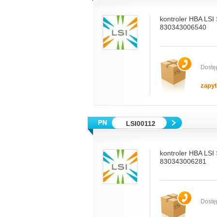
kontroler HBA LSI
830343006540
Dostę
zapyt
LSI00112
kontroler HBA LSI
830343006281
Dostę