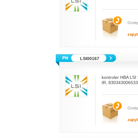
Dostę
zapyt
LSI00167
kontroler HBA LSI
IR, 830343006533
Dostę
zapyt