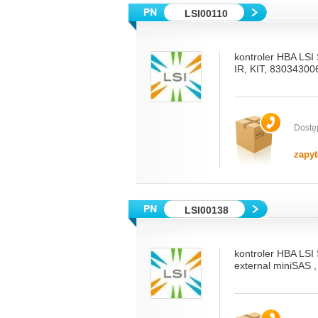
LSI00110
kontroler HBA LSI
IR, KIT, 8303430
Dostę
zapyt
LSI00138
kontroler HBA LSI
external miniSAS