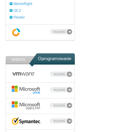
MemoRight
OCZ
Plextor
ROZWIŃ
Oprogramowanie
OFERTA
ROZWIŃ
ROZWIŃ
ROZWIŃ
ROZWIŃ