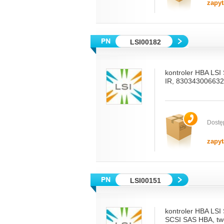
zapyt
LSI00182
kontroler HBA LSI
IR, 830343006632
Dostę
zapyt
LSI00151
kontroler HBA LSI
SCSI SAS HBA, two