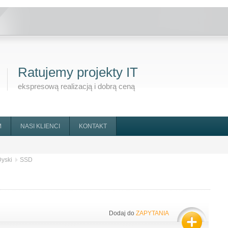
Ratujemy projekty IT
ekspresową realizacją i dobrą ceną
M
NASI KLIENCI
KONTAKT
yski
SSD
Dodaj do
ZAPYTANIA