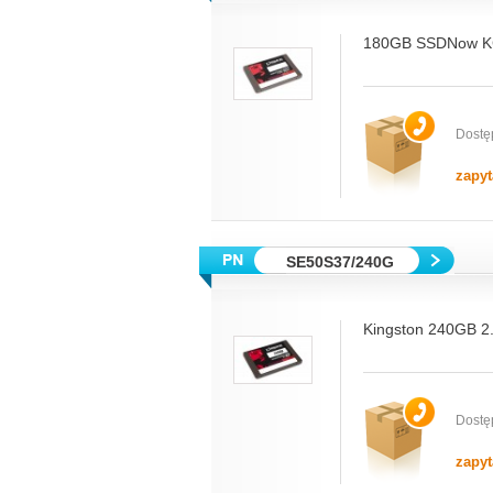
180GB SSDNow KC3
Dostę
zapyt
SE50S37/240G
Kingston 240GB 2.
Dostę
zapyt