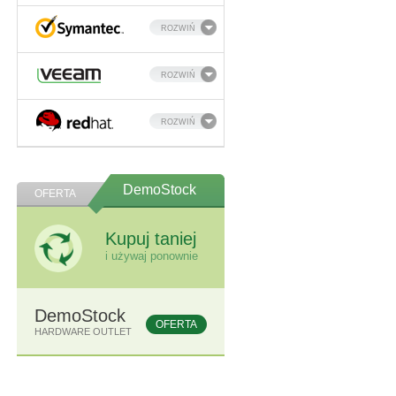
ROZWIŃ
ROZWIŃ
ROZWIŃ
DemoStock
OFERTA
Kupuj taniej
i używaj ponownie
DemoStock
OFERTA
HARDWARE OUTLET