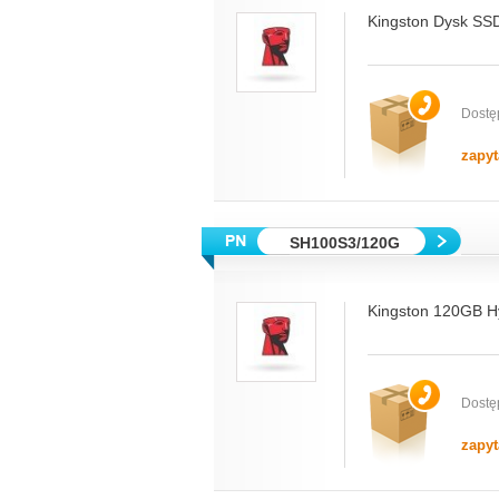
Kingston Dysk SS
Dostę
zapyt
SH100S3/120G
Kingston 120GB H
Dostę
zapyt