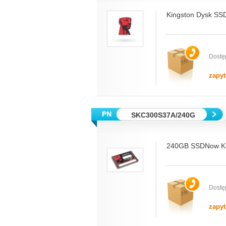
Kingston Dysk SS
Dostę
zapyt
SKC300S37A/240G
240GB SSDNow KC3
Dostę
zapyt