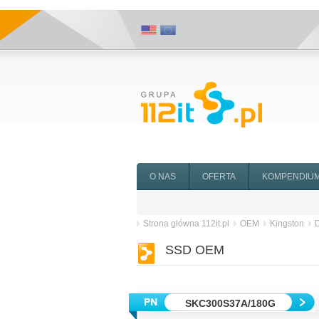
O NAS
OFERTA
KOMPENDIU
Strona główna 112it.pl
OEM
Kingston
D
SSD OEM
SKC300S37A/180G