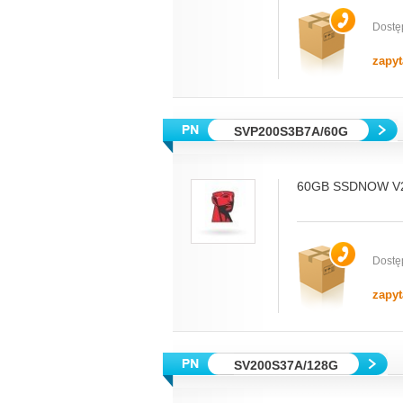
Dostę
zapyt
SVP200S3B7A/60G
60GB SSDNOW V
Dostę
zapyt
SV200S37A/128G