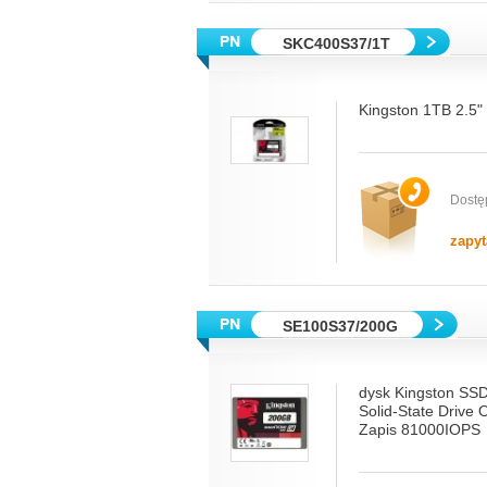
SKC400S37/1T
Kingston 1TB 2.5
Dostę
zapyt
SE100S37/200G
dysk Kingston SSD
Solid-State Driv
Zapis 81000IOPS