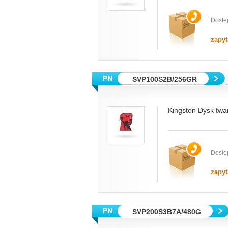
Dostę
zapyt
SVP100S2B/256GR
Kingston Dysk tw
Dostę
zapyt
SVP200S3B7A/480G