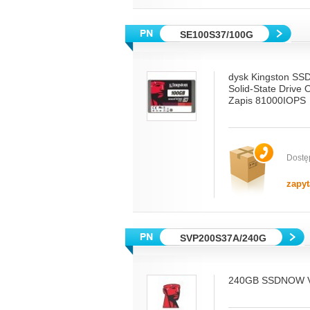
SE100S37/100G
dysk Kingston SSD
Solid-State Driv
Zapis 81000IOPS
Dostę
zapyt
SVP200S37A/240G
240GB SSDNOW 