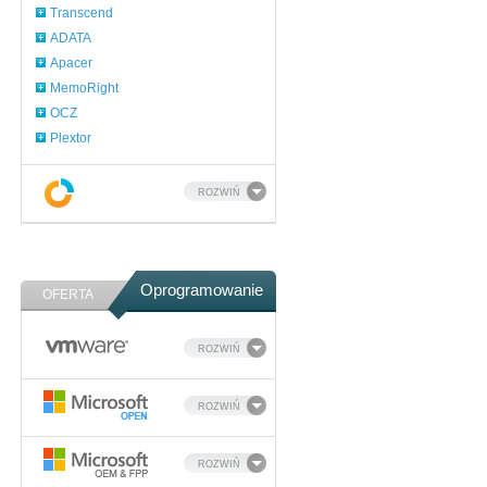
Transcend
ADATA
Apacer
MemoRight
OCZ
Plextor
ROZWIŃ
Oprogramowanie
OFERTA
ROZWIŃ
ROZWIŃ
ROZWIŃ