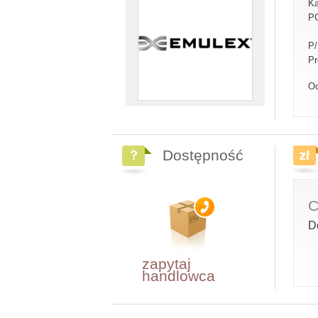
Ka
PC
P
Pr
Oc
Dostępność
C
D
zapytaj
handlowca