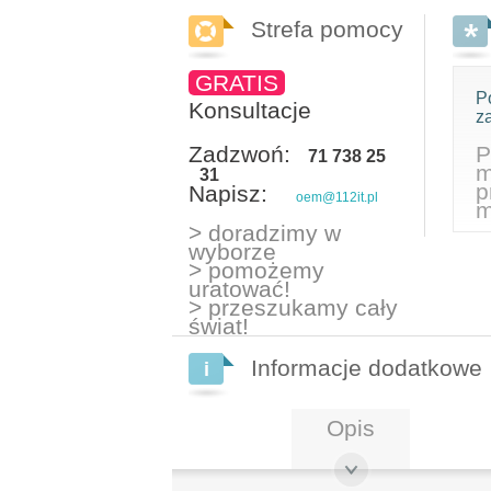
Strefa pomocy
GRATIS
P
Konsultacje
z
Zadzwoń:
P
71 738 25
m
31
p
Napisz:
oem@112it.pl
m
> doradzimy w
wyborze
> pomożemy
uratować!
> przeszukamy cały
świat!
Informacje dodatkowe
Opis