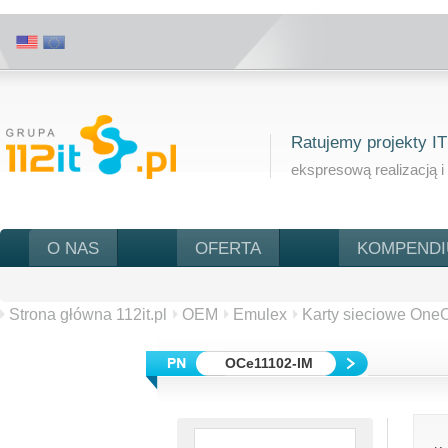
Ratujemy projekty IT
ekspresową realizacją i
O NAS
OFERTA
KOMPEND
Strona główna 112it.pl
OEM
Emulex
Karty sieciowe OneC
OCe11102-IM