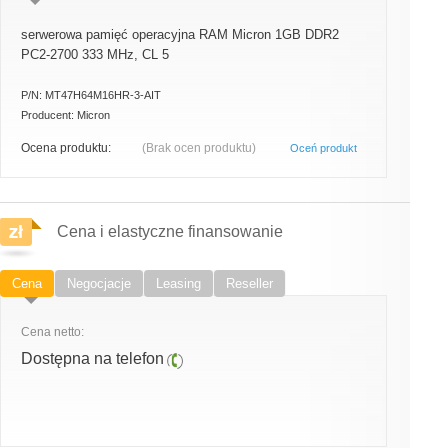
serwerowa pamięć operacyjna RAM Micron 1GB DDR2
PC2-2700 333 MHz, CL 5
P/N:
MT47H64M16HR-3-AIT
Producent:
Micron
Ocena produktu:
(Brak ocen produktu)
Oceń produkt
Cena i elastyczne finansowanie
Cena
Negocjacje
Leasing
Reseller
Cena netto:
Dostępna na telefon