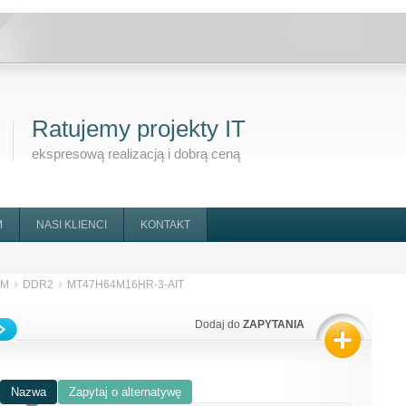
Ratujemy projekty IT
ekspresową realizacją i dobrą ceną
M
NASI KLIENCI
KONTAKT
AM
DDR2
MT47H64M16HR-3-AIT
Dodaj do
ZAPYTANIA
Nazwa
Zapytaj o alternatywę