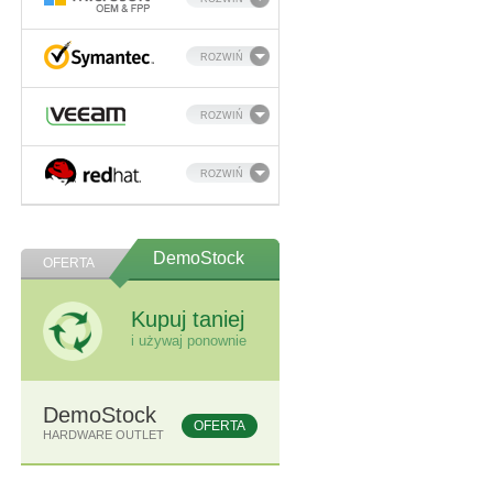
ROZWIŃ
ROZWIŃ
ROZWIŃ
DemoStock
OFERTA
Kupuj taniej
i używaj ponownie
DemoStock
OFERTA
HARDWARE OUTLET