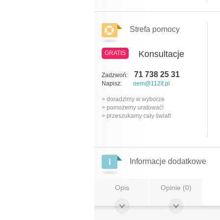
Strefa pomocy
Konsultacje
GRATIS
71 738 25 31
Zadzwoń:
Napisz:
oem@112it.pl
> doradzimy w wyborze
> pomożemy uratować!
> przeszukamy cały świat!
Informacje dodatkowe
Opis
Opinie (0)