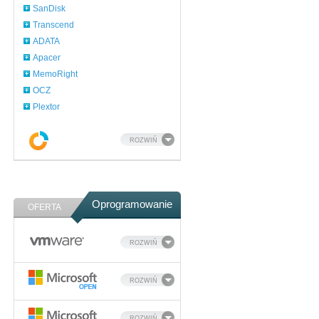
SanDisk
Transcend
ADATA
Apacer
MemoRight
OCZ
Plextor
ROZWIŃ
Oprogramowanie
OFERTA
ROZWIŃ
ROZWIŃ
ROZWIŃ