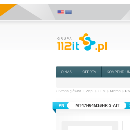
O NAS
OFERTA
KOMPENDIU
Strona główna 112it.pl
OEM
Micron
R
MT47H64M16HR-3-AIT