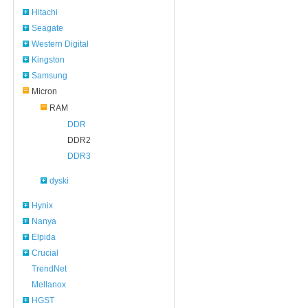
Hitachi
Seagate
Western Digital
Kingston
Samsung
Micron
RAM
DDR
DDR2
DDR3
dyski
Hynix
Nanya
Elpida
Crucial
TrendNet
Mellanox
HGST