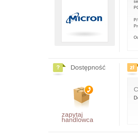
se
PC
P
Pr
Oc
Dostępność
C
D
zapytaj
handlowca