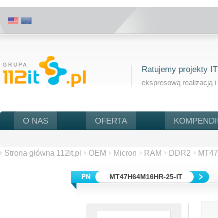
Ratujemy projekty IT
ekspresową realizacją i
O NAS
OFERTA
KOMPEND
Strona główna 112it.pl
OEM
Micron
RAM
DDR2
MT47
MT47H64M16HR-25-IT