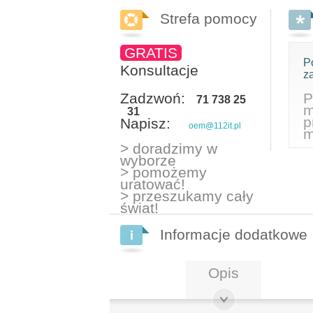
Strefa pomocy
GRATIS
P
Konsultacje
z
Zadzwoń:
P
71 738 25
m
31
p
Napisz:
oem@112it.pl
m
> doradzimy w
wyborze
> pomożemy
uratować!
> przeszukamy cały
świat!
Informacje dodatkowe
Opis