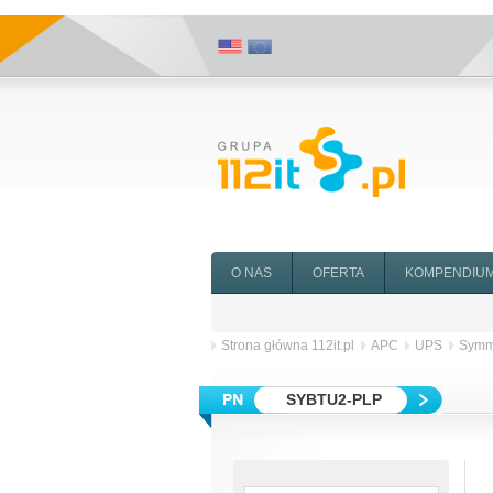
O NAS
OFERTA
KOMPENDIU
Strona główna 112it.pl
APC
UPS
Symme
SYBTU2-PLP