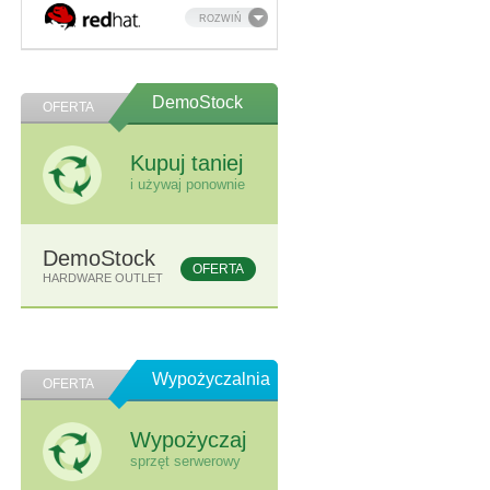
ROZWIŃ
DemoStock
OFERTA
Kupuj taniej
i używaj ponownie
DemoStock
OFERTA
HARDWARE OUTLET
Wypożyczalnia
OFERTA
Wypożyczaj
sprzęt serwerowy