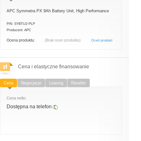
APC Symmetra PX 9Ah Battery Unit, High Performance
P/N:
SYBTU2-PLP
Producent:
APC
Ocena produktu:
(Brak ocen produktu)
Oceń produkt
Cena i elastyczne finansowanie
Cena
Negocjacje
Leasing
Reseller
Cena netto:
Dostępna na telefon