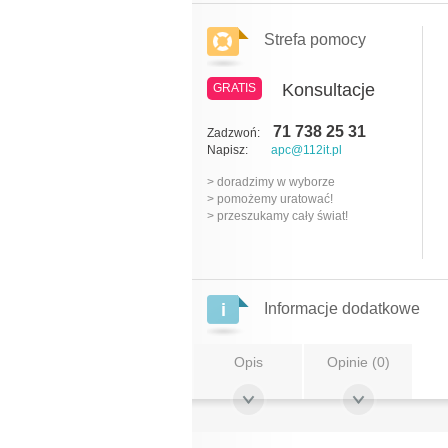
Strefa pomocy
Konsultacje
GRATIS
71 738 25 31
Zadzwoń:
Napisz:
apc@112it.pl
> doradzimy w wyborze
> pomożemy uratować!
> przeszukamy cały świat!
Informacje dodatkowe
Opis
Opinie (0)