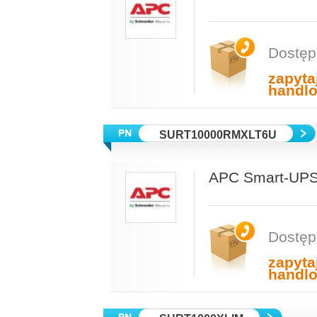
Dostęp
zapyta
handl
SURT10000RMXLT6U
APC Smart-UPS
Dostęp
zapyta
handl