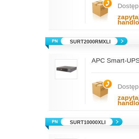
Dostęp
zapyta
handl
SURT2000RMXLI
APC Smart-UPS
Dostęp
zapyta
handl
SURT10000XLI