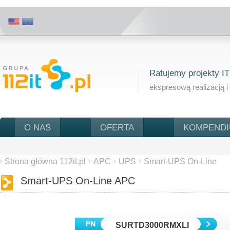
Ratujemy projekty IT
ekspresową realizacją i
O NAS
OFERTA
KOMPEND
Strona główna 112it.pl
APC
UPS
Smart-UPS On-Line
Smart-UPS On-Line APC
SURTD3000RMXLI