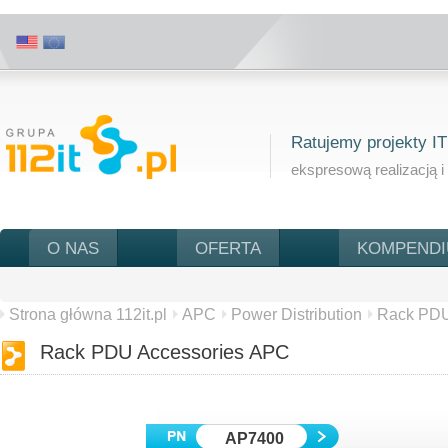
Ratujemy projekty IT
ekspresową realizacją i
O NAS
OFERTA
KOMPEND
Strona główna 112it.pl
APC
Power Distribution
Rack PDU
Rack PDU Accessories APC
AP7400