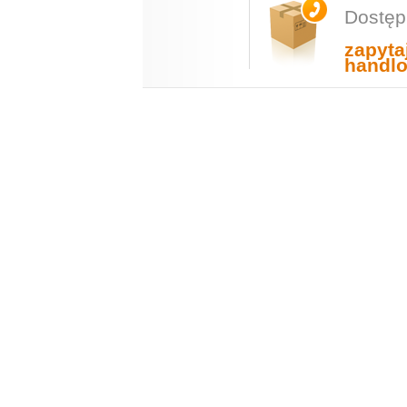
Dostęp
zapyta
handl