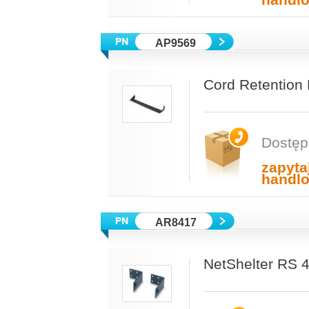
handl
AP9569
Cord Retention
Dostęp
zapyta
handl
AR8417
NetShelter RS 