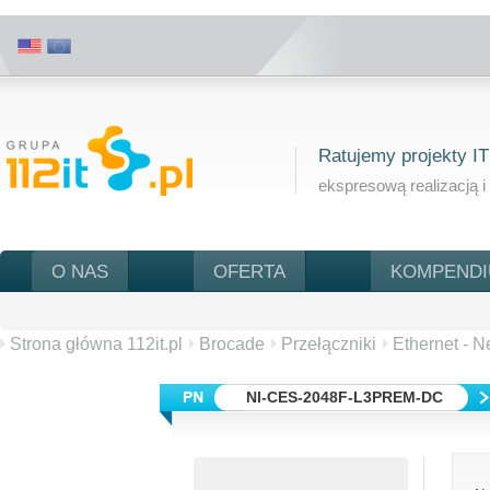
Ratujemy projekty IT
ekspresową realizacją i
O NAS
OFERTA
KOMPEND
Strona główna 112it.pl
Brocade
Przełączniki
Ethernet - 
NI-CES-2048F-L3PREM-DC