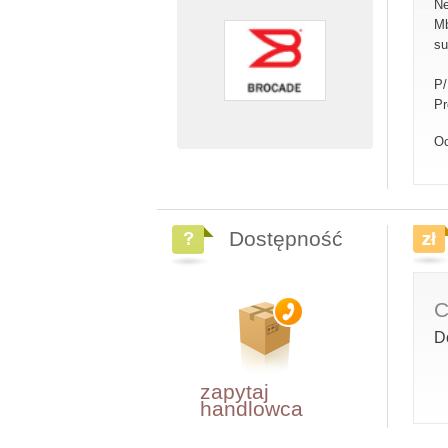
Ne
Mb
su
P
Pr
Oc
Dostępność
C
D
zapytaj
handlowca