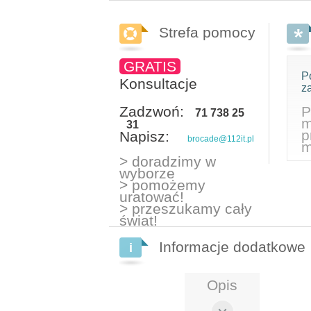
Strefa pomocy
GRATIS
P
Konsultacje
z
Zadzwoń:
P
71 738 25
m
31
p
Napisz:
brocade@112it.pl
m
> doradzimy w
wyborze
> pomożemy
uratować!
> przeszukamy cały
świat!
Informacje dodatkowe
Opis