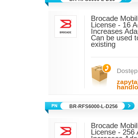
Brocade Mobili
License - 16 A
Increases Ada
Can be used t
existing
Dostęp
zapyta
handl
BR-RFS6000-L-D256
Brocade Mobili
License - 256 