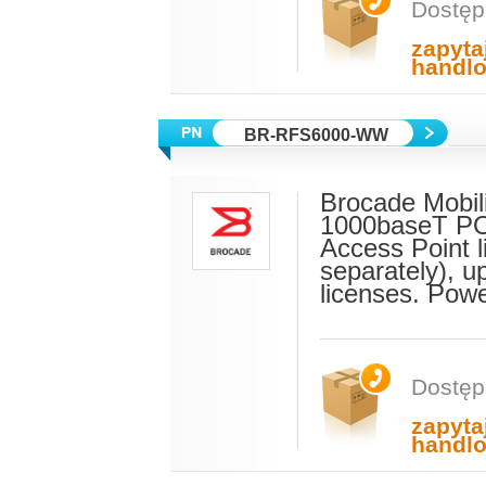
Dostęp
zapyta
handl
BR-RFS6000-WW
Brocade Mobili
1000baseT PO
Access Point l
separately), u
licenses. Powe
Dostęp
zapyta
handl