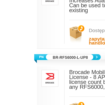
Increases Ada
Can be used t
existing
Dostęp
zapyta
handl
BR-RFS6000-L-UP8
Brocade Mobili
License - 8 A
license count
any RFS6000, 