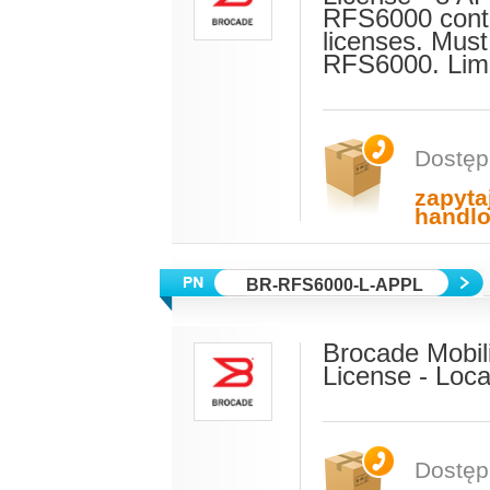
RFS6000 contr
licenses. Mus
RFS6000. Lim
Dostęp
zapyta
handl
BR-RFS6000-L-APPL
Brocade Mobili
License - Loca
Dostęp