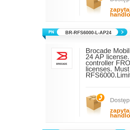
zapyta
handl
BR-RFS6000-L-AP24
Brocade Mobil
24 AP licens
controller FR
licenses. Mus
RFS6000.Lim
Dostęp
zapyta
handl