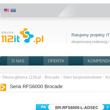
Ratujemy projekty IT
ekspresową realizacją i
O NAS
OFERTA
KOMPEND
Strona główna 112it.pl
Brocade
Sieci bezprzewodowe
Ko
Seria RFS6000 Brocade
BR-RFS6000-L-ADSEC