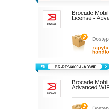
Brocade Mobili
License - Adv
Dostęp
zapyta
handl
BR-RFS6000-L-ADWIP
Brocade Mobil
Advanced WIP
Dostęp