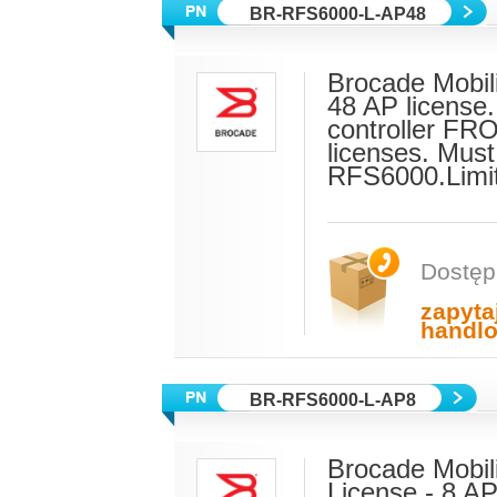
BR-RFS6000-L-AP48
Brocade Mobil
48 AP licens
controller FR
licenses. Mus
RFS6000.Limi
Dostęp
zapyta
handl
BR-RFS6000-L-AP8
Brocade Mobili
License - 8 A