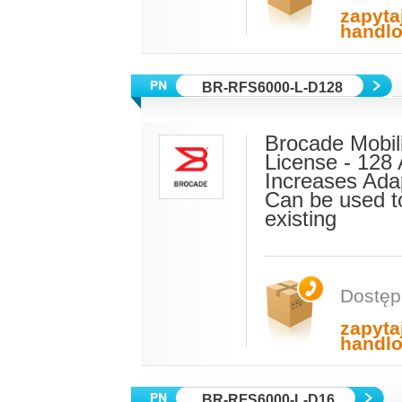
zapyta
handl
BR-RFS6000-L-D128
Brocade Mobili
License - 128 
Increases Ada
Can be used t
existing
Dostęp
zapyta
handl
BR-RFS6000-L-D16