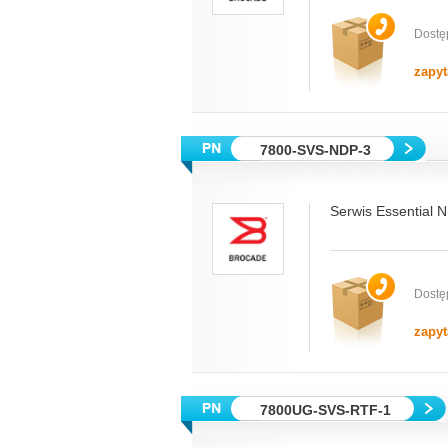
Dostę
zapyt
7800-SVS-NDP-3
Serwis Essential N
Dostę
zapyt
7800UG-SVS-RTF-1