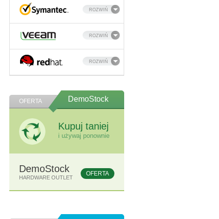
ROZWIŃ
ROZWIŃ
ROZWIŃ
DemoStock
OFERTA
Kupuj taniej
i używaj ponownie
DemoStock
OFERTA
HARDWARE OUTLET