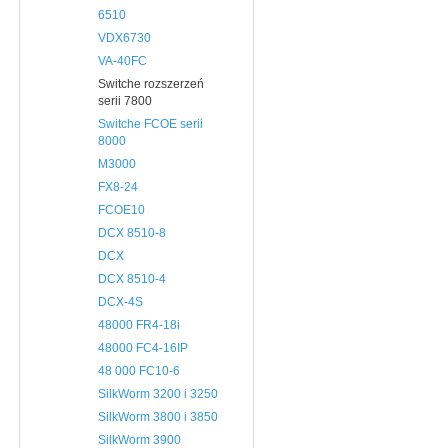
6510
VDX6730
VA-40FC
Switche rozszerzeń
serii 7800
Switche FCOE serii
8000
M3000
FX8-24
FCOE10
DCX 8510-8
DCX
DCX 8510-4
DCX-4S
48000 FR4-18i
48000 FC4-16IP
48 000 FC10-6
SilkWorm 3200 i 3250
SilkWorm 3800 i 3850
SilkWorm 3900