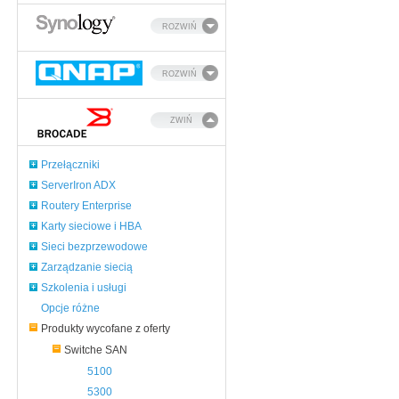
ROZWIŃ
ROZWIŃ
ZWIŃ
Przełączniki
ServerIron ADX
Routery Enterprise
Karty sieciowe i HBA
Sieci bezprzewodowe
Zarządzanie siecią
Szkolenia i usługi
Opcje różne
Produkty wycofane z oferty
Switche SAN
5100
5300