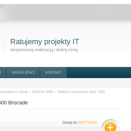
Ratujemy projekty IT
ekspresową realizacją i dobrą ceną
M
NASI KLIENCI
KONTAKT
 wycofane z oferty
Switche SAN
Switche rozszerzeń serii 7800
7800 Brocade
Dodaj do
ZAPYTANIA