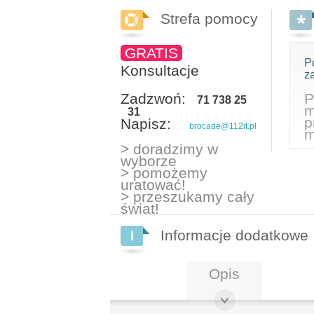
Strefa pomocy
GRATIS
P
Konsultacje
z
Zadzwoń:
P
71 738 25
m
31
p
Napisz:
brocade@112it.pl
m
> doradzimy w
wyborze
> pomożemy
uratować!
> przeszukamy cały
świat!
Informacje dodatkowe
Opis