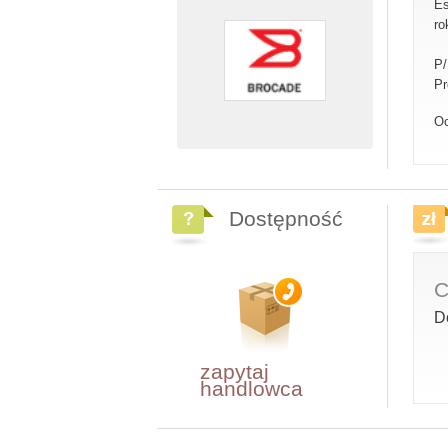
Es
ro
P
Pr
Oc
Dostępność
C
D
zapytaj
handlowca