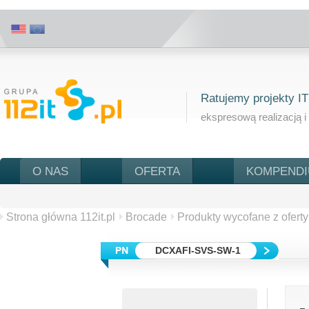
Ratujemy projekty IT
ekspresową realizacją i
O NAS
OFERTA
KOMPEND
Strona główna 112it.pl
Brocade
Produkty wycofane z oferty
DCXAFI-SVS-SW-1