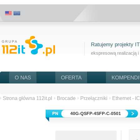
Ratujemy projekty IT
ekspresową realizacją i
O NAS
OFERTA
KOMPEND
Strona główna 112it.pl
Brocade
Przełączniki
Ethernet - I
40G-QSFP-4SFP-C-0501