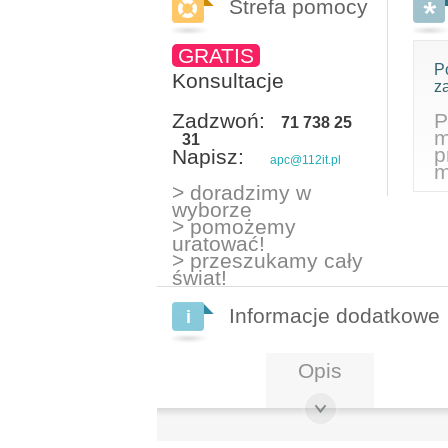
Strefa pomocy
GRATIS
P
Konsultacje
z
Zadzwoń:
P
71 738 25
m
31
p
Napisz:
apc@112it.pl
m
> doradzimy w
wyborze
> pomożemy
uratować!
> przeszukamy cały
świat!
Informacje dodatkowe
Opis