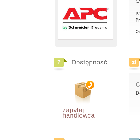
C
P
Pr
Oc
Dostępność
C
D
zapytaj
handlowca