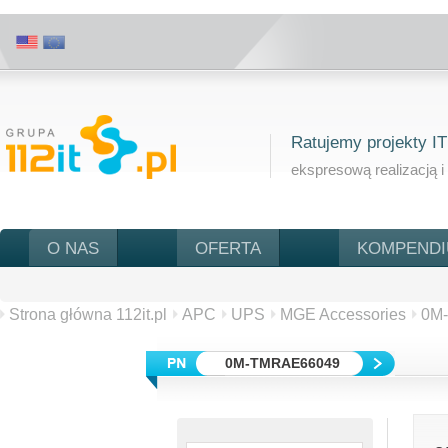
Ratujemy projekty IT
ekspresową realizacją i
O NAS
OFERTA
KOMPEND
Strona główna 112it.pl
APC
UPS
MGE Accessories
0M
0M-TMRAE66049