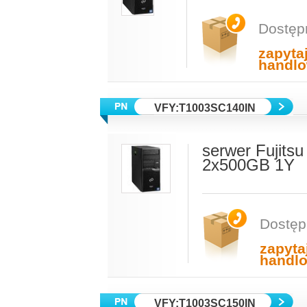
Dostęp
zapyta
handl
VFY:T1003SC140IN
serwer Fujit
2x500GB 1Y
Dostęp
zapyta
handl
VFY:T1003SC150IN