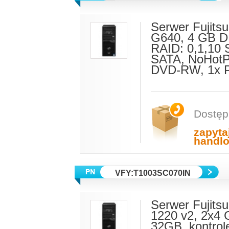
Serwer Fujitsu
G640, 4 GB D
RAID: 0,1,10 
SATA, NoHotP
DVD-RW, 1x P
Dostęp
zapyta
handl
VFY:T1003SC070IN
Serwer Fujits
1220 v2, 2x4
32GB, kontrole