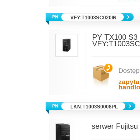
VFY:T1003SC020IN
PY TX100 S3
VFY:T1003SC
Dostęp
zapyta
handl
LKN:T1003S0008PL
serwer Fujit