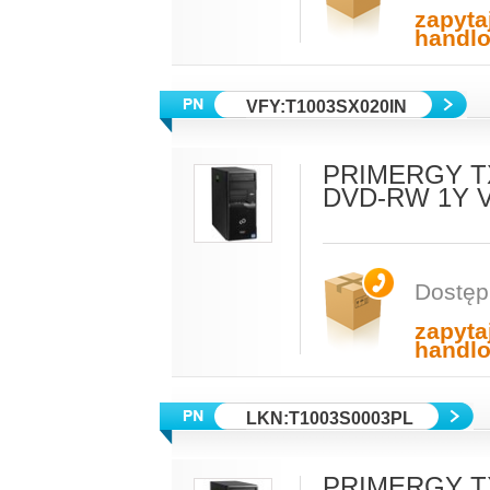
zapyta
handl
VFY:T1003SX020IN
PRIMERGY TX
DVD-RW 1Y V
Dostęp
zapyta
handl
LKN:T1003S0003PL
PRIMERGY TX