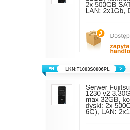
2x 500GB SAT
LAN: 2x1Gb,
Dostęp
zapyta
handl
LKN:T1003S0006PL
Serwer Fujits
1230 v2 3.30
max 32GB, kont
dyski: 2x 500
6G), LAN: 2x