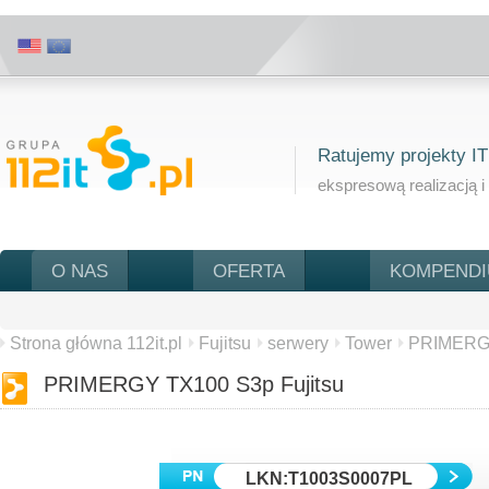
Ratujemy projekty IT
ekspresową realizacją i
O NAS
OFERTA
KOMPEND
Strona główna 112it.pl
Fujitsu
serwery
Tower
PRIMERG
PRIMERGY TX100 S3p Fujitsu
LKN:T1003S0007PL