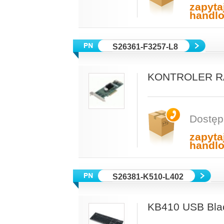
zapyta
handl
S26361-F3257-L8
KONTROLER RA
Dostęp
zapyta
handl
S26381-K510-L402
KB410 USB Bla