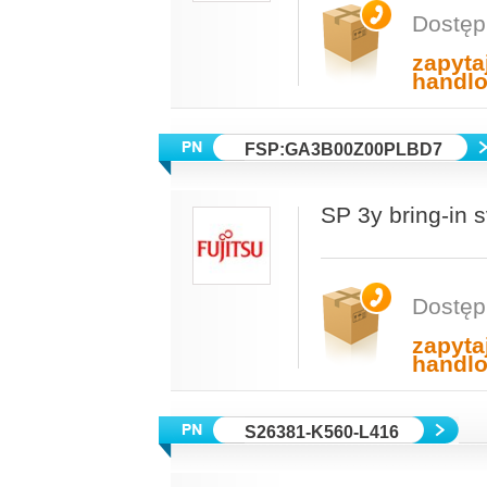
Dostęp
zapyta
handl
FSP:GA3B00Z00PLBD7
SP 3y bring-in
Dostęp
zapyta
handl
S26381-K560-L416