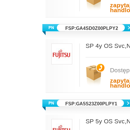
zapyta
handl
FSP:GA4SD0Z00PLPY2
SP 4y OS Svc
Dostęp
zapyta
handl
FSP:GA5S23Z00PLPY1
SP 5y OS Svc,