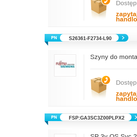
Dostęp
zapyta
handl
S26361-F2734-L90
Szyny do mont
Dostęp
zapyta
handl
FSP:GA3SC3Z00PLPX2
SP 3y OS Svc