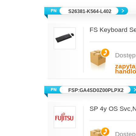
S26381-K564-L402
FS Keyboard S
Dostęp
zapyta
handl
FSP:GA4SD0Z00PLPX2
SP 4y OS Svc
Dostęp