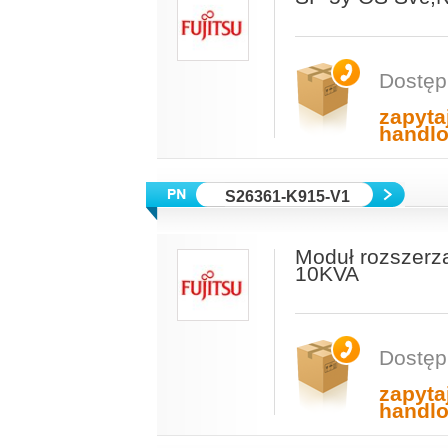
Dostęp
zapyta
handl
S26361-K915-V1
Moduł rozszerz
10KVA
Dostęp
zapyta
handl