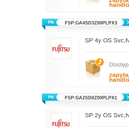
zapyta
handl
FSP:GA4SD3Z00PLPX3
SP 4y OS Svc
Dostęp
zapyta
handl
FSP:GA2SD0Z00PLPX1
SP 2y OS Svc