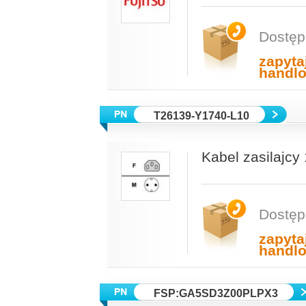
Dostęp
zapyta
handl
T26139-Y1740-L10
Kabel zasilajc
Dostęp
zapyta
handl
FSP:GA5SD3Z00PLPX3