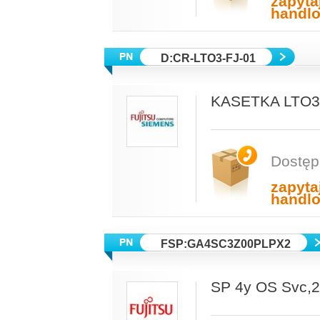
zapyta
handl
D:CR-LTO3-FJ-01
KASETKA LTO3
Dostęp
zapyta
handl
FSP:GA4SC3Z00PLPX2
SP 4y OS Svc