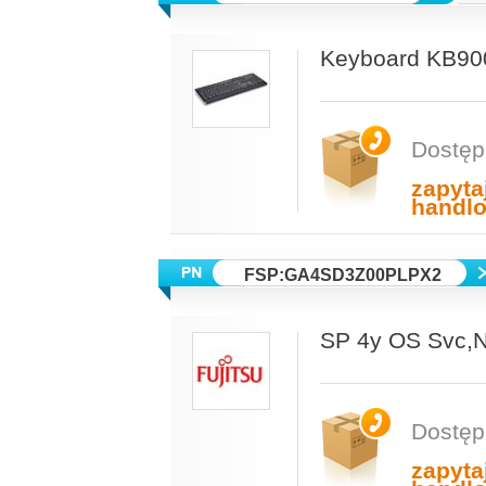
Keyboard KB90
Dostęp
zapyta
handl
FSP:GA4SD3Z00PLPX2
SP 4y OS Svc
Dostęp
zapyta