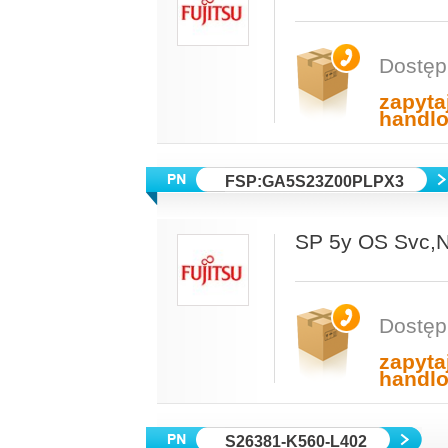
Dostęp
zapyta
handl
FSP:GA5S23Z00PLPX3
SP 5y OS Svc,
Dostęp
zapyta
handl
S26381-K560-L402