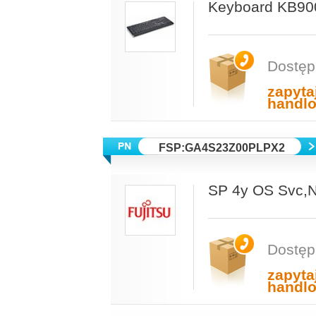
Keyboard KB90
Dostęp
zapyta
handl
FSP:GA4S23Z00PLPX2
SP 4y OS Svc,
Dostęp
zapyta
handl