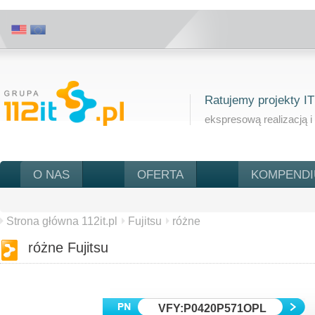
Ratujemy projekty IT
ekspresową realizacją i
O NAS
OFERTA
KOMPEND
Strona główna 112it.pl
Fujitsu
różne
różne Fujitsu
VFY:P0420P571OPL