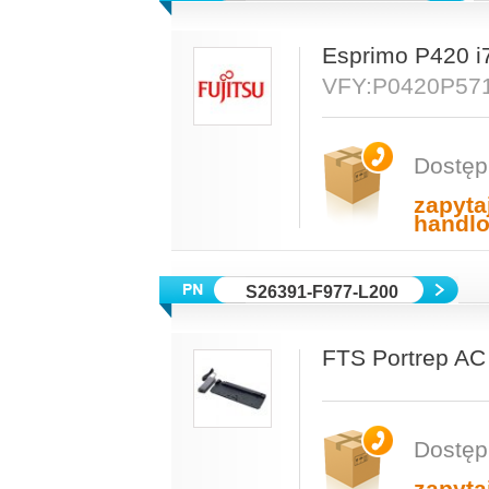
Esprimo P420 
VFY:P0420P57
Dostęp
zapyta
handl
S26391-F977-L200
FTS Portrep AC
Dostęp