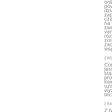
ora
po
dzi
zap
cza
na 
swo
ven
roz
zmi
za
wsp
{ W
Co
jes
st
pr
kwe
uza
wyz
te
{ Ki
Z t