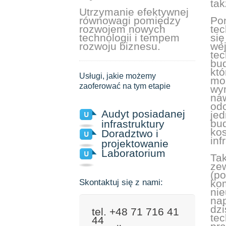
tak
Utrzymanie efektywnej
równowagi pomiędzy
Po
rozwojem nowych
tec
technologii i tempem
się
rozwoju biznesu.
we
tec
bud
któ
Usługi, jakie możemy
moż
zaoferować na tym etapie
wym
naw
odc
Audyt posiadanej
jed
bud
infrastruktury
kos
Doradztwo i
inf
projektowanie
Laboratorium
Ta
zew
(po
Skontaktuj się z nami:
kom
nie
na
dzi
tel. +48 71 716 41
te
44