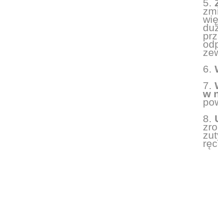
5.
zmi
wię
du
prz
odp
zew
6.
7.
w 
po
8.
zro
zut
ręc