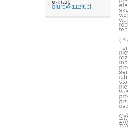
pra
e-mail:
efe
biuro@112it.pl
sku
wci
wci
rod
tec
{ St
Tem
nie
roz
tec
pro
ser
ic
sta
nie
wra
pro
pr
usz
Cyk
zwy
zw