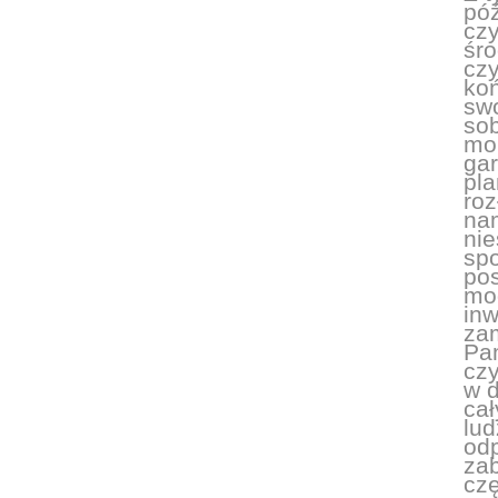
póź
czy
śro
czy
ko
swo
sob
mo
gar
pla
roz
nam
nie
spo
po
mo
inw
zam
Pam
czy
w d
cał
lud
odp
zab
czę