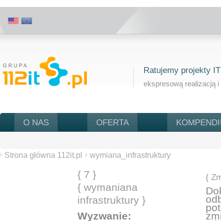
Ratujemy projekty IT
ekspresową realizacją i
O NAS
OFERTA
KOMPEND
Strona główna 112it.pl
wymiana_infrastruktury
{ 7 }
{ Zm
{ wymaniana
Do
odb
infrastruktury }
pot
Wyzwanie:
zmi