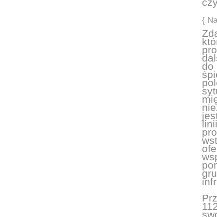
cz
{ N
Zda
któ
pro
dal
do 
śpi
pol
sy
mi
ni
jes
lin
pr
wst
ofe
wsp
po
gr
inf
Pr
112
swo