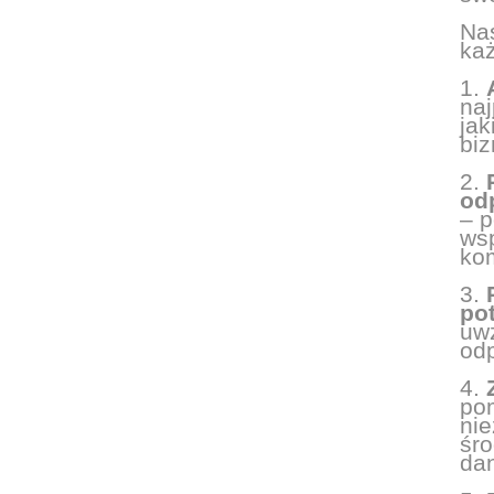
Nas
ka
1.
naj
jak
biz
2.
od
– p
wsp
ko
3.
po
uwz
od
4.
po
ni
śro
da