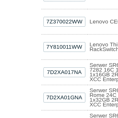
7Z370022WW
Lenovo CE
Lenovo Th
7Y810011WW
RackSwitch
Serwer SR
7282 16C 
7D2XA017NA
1x16GB 2R
XCC Enterp
Serwer SR
Rome 24C 
7D2XA01GNA
1x32GB 2R
XCC Enterp
Serwer SR