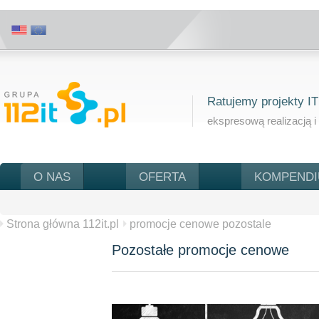
Ratujemy projekty IT
ekspresową realizacją i
O NAS
OFERTA
KOMPEND
Strona główna 112it.pl
promocje cenowe pozostale
Pozostałe promocje cenowe