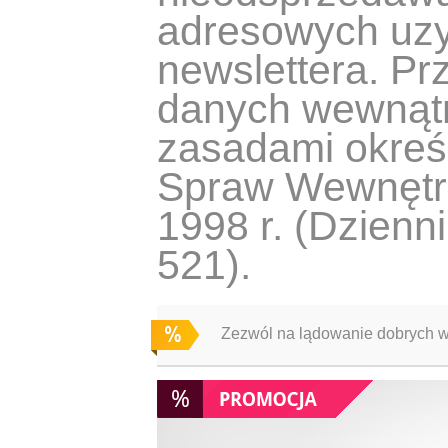
adresowych uzy
newslettera. Pr
danych wewnątr
zasadami okreś
Spraw Wewnętrzn
1998 r. (Dzienn
521).
Zezwól na lądowanie dobrych 